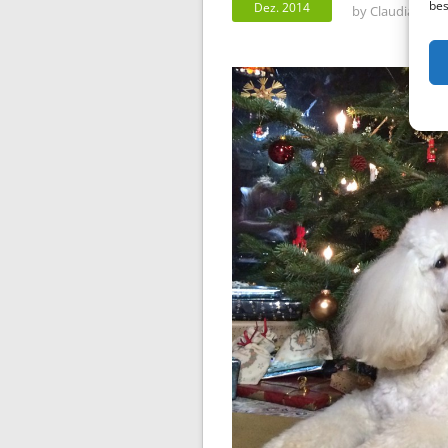
bes
Dez. 2014
by
Claudia Stum