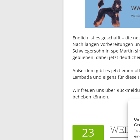
Endlich ist es geschafft – die n
Nach langen Vorbereitungen und
Schwiegersohn in spe Martin si
geblieben, dabei jetzt deutlicher
Außerdem gibt es jetzt einen o
Lambada und eigens für diese 
Wir freuen uns über Rückmeldun
beheben können.
Um 
Ger
WEIHN
23
Tec
ein