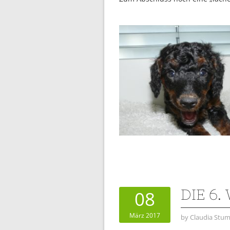
DIE 6
08
März 2017
by
Claudia Stum