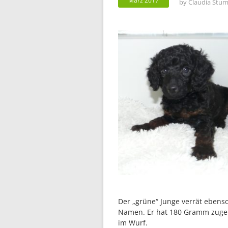
März 2017
by
Claudia Stum
Der „grüne“ Junge verrät ebens
Namen. Er hat 180 Gramm zugeno
im Wurf.