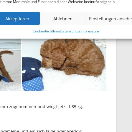
timmte Merkmale und Funktionen dieser Webseite beeinträchtigt sein.
eiben. Mit 1,93 kg bei einer Zunahme von 240 Gramm
rn nicht mehr auf.
Akzeptieren
Ablehnen
Einstellungen anseh
Cookie-Richtlinie
Datenschutz
Impressum
amm zugenommen und wiegt jetzt 1,85 kg.
nde“ Fine und ein sich kugelnder Freddy: