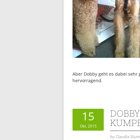
Aber Dobby geht es dabei sehr g
hervorragend.
DOBBY
15
KUMP
Okt. 2015
by
Claudia Stum