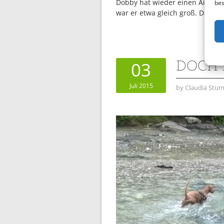
Dobby hat wieder einen Airedale
bes
war er etwa gleich groß. Das ha
DOCH 
03
Juli 2015
by
Claudia Stum