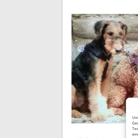
Um 
Ger
Tec
ein