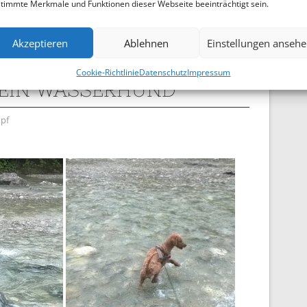
 Terrier als Gefährten. Als Glenn als Welpe dazu kam,
timmte Merkmale und Funktionen dieser Webseite beeinträchtigt sein.
t sich inzwischen natürlich geändert…
Akzeptieren
Ablehnen
Einstellungen anseh
Cookie-Richtlinie
Datenschutz
Impressum
EIN WASSERHUND
pf