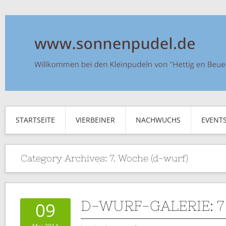
STARTSEITE
VIERBEINER
NACHWUCHS
EVENT
Category Archives:
7. Woche (d-wurf)
D-WURF-GALERIE: 
09