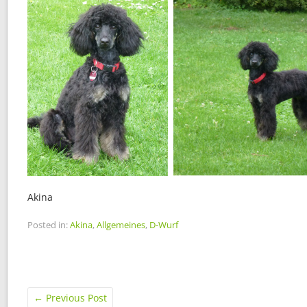
Akina
Posted in:
Akina
,
Allgemeines
,
D-Wurf
←
Previous Post