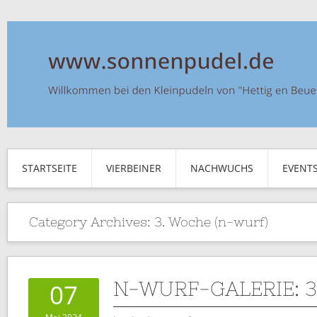
STARTSEITE
VIERBEINER
NACHWUCHS
EVENT
Category Archives:
3. Woche (n-wurf)
N-WURF-GALERIE: 
07