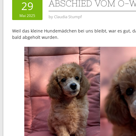
ABSCHIED VOM O-
29
Mai 2025
by
Claudia Stumpf
Weil das kleine Hundemädchen bei uns bleibt, war es gut, d
bald abgeholt wurden.