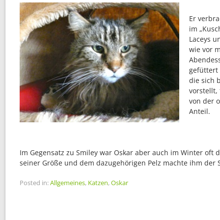
Er verbra
im „Kusch
Laceys u
wie vor m
Abendess
gefütter
die sich 
vorstellt
von der 
Anteil.
Im Gegensatz zu Smiley war Oskar aber auch im Winter oft 
seiner Größe und dem dazugehörigen Pelz machte ihm der S
Posted in:
Allgemeines
,
Katzen
,
Oskar