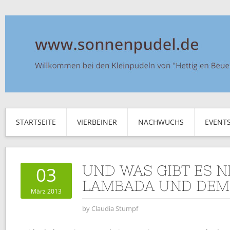
STARTSEITE
VIERBEINER
NACHWUCHS
EVENT
UND WAS GIBT ES 
03
LAMBADA UND DEM
März 2013
by
Claudia Stumpf