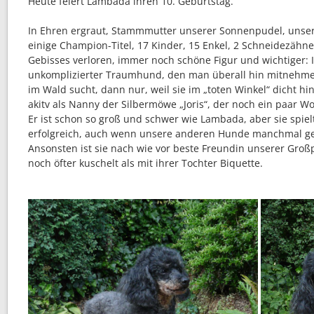
Heute feiert Lambada ihren 10. Geburtstag.
In Ehren ergraut, Stammmutter unserer Sonnenpudel, unser
einige Champion-Titel, 17 Kinder, 15 Enkel, 2 Schneidezäh
Gebisses verloren, immer noch schöne Figur und wichtiger:
unkomplizierter Traumhund, den man überall hin mitnehm
im Wald sucht, dann nur, weil sie im „toten Winkel“ dicht hin
akitv als Nanny der Silbermöwe „Joris“, der noch ein paar W
Er ist schon so groß und schwer wie Lambada, aber sie spiel
erfolgreich, auch wenn unsere anderen Hunde manchmal g
Ansonsten ist sie nach wie vor beste Freundin unserer Großp
noch öfter kuschelt als mit ihrer Tochter Biquette.