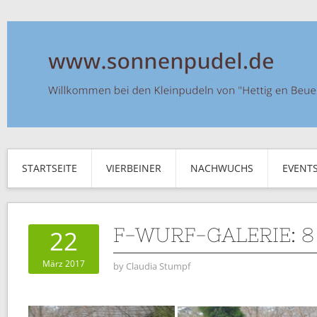
STARTSEITE
VIERBEINER
NACHWUCHS
EVENT
F-WURF-GALERIE: 
22
März 2017
by
Claudia Stumpf