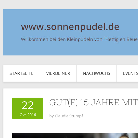
STARTSEITE
VIERBEINER
NACHWUCHS
EVENT
GUT(E) 16 JAHRE MI
22
Okt. 2016
by
Claudia Stumpf