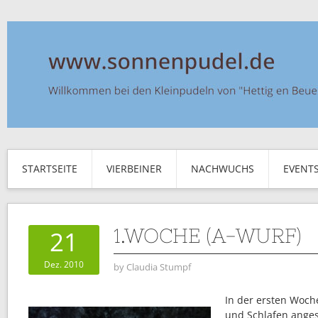
STARTSEITE
VIERBEINER
NACHWUCHS
EVENT
1.WOCHE (A-WURF)
21
Dez. 2010
by
Claudia Stumpf
In der ersten Woche
und Schlafen anges