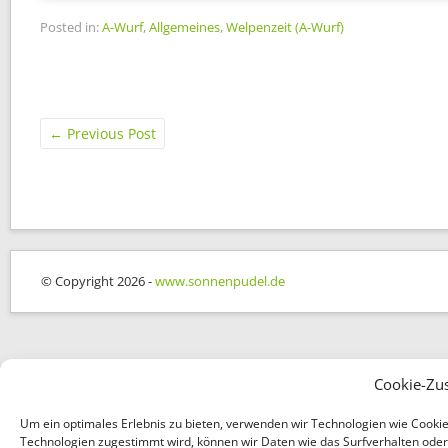
Posted in:
A-Wurf
,
Allgemeines
,
Welpenzeit (A-Wurf)
←
Previous Post
© Copyright 2026 -
www.sonnenpudel.de
Cookie-Zu
Um ein optimales Erlebnis zu bieten, verwenden wir Technologien wie Cooki
Technologien zugestimmt wird, können wir Daten wie das Surfverhalten oder e