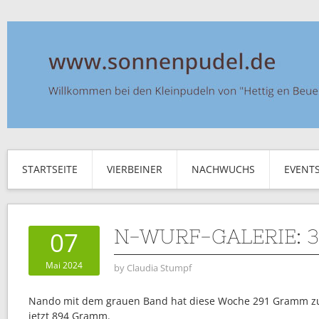
STARTSEITE
VIERBEINER
NACHWUCHS
EVENT
N-WURF-GALERIE: 
07
Mai 2024
by
Claudia Stumpf
Nando mit dem grauen Band hat diese Woche 291 Gramm 
jetzt 894 Gramm.