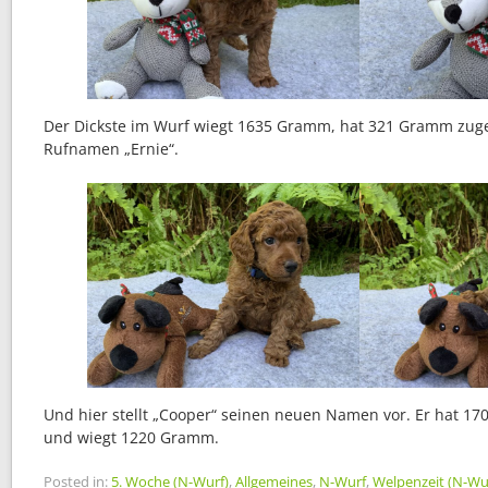
Der Dickste im Wurf wiegt 1635 Gramm, hat 321 Gramm zuge
Rufnamen „Ernie“.
Und hier stellt „Cooper“ seinen neuen Namen vor. Er hat
und wiegt 1220 Gramm.
Posted in:
5. Woche (N-Wurf)
,
Allgemeines
,
N-Wurf
,
Welpenzeit (N-Wu