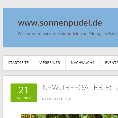
STARTSEITE
VIERBEINER
NACHWUCHS
EVENT
N-WURF-GALERIE: 
21
Mai 2024
by
Claudia Stumpf