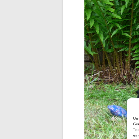
Um 
Ger
Tec
ein