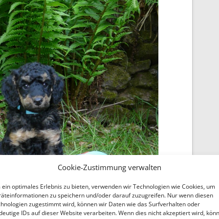
Cookie-Zustimmung verwalten
ein optimales Erlebnis zu bieten, verwenden wir Technologien wie Cookies, um
äteinformationen zu speichern und/oder darauf zuzugreifen. Nur wenn diesen
hnologien zugestimmt wird, können wir Daten wie das Surfverhalten oder
deutige IDs auf dieser Website verarbeiten. Wenn dies nicht akzeptiert wird, kön