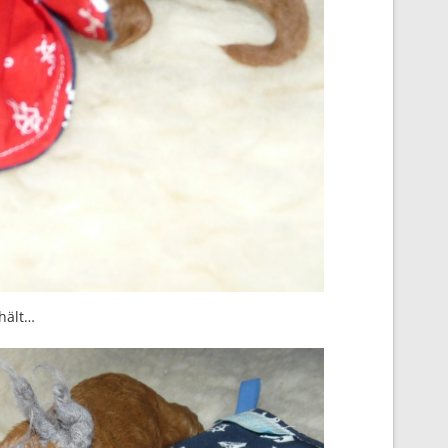
 hält…