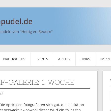
NACHWUCHS
EVENTS
ARCHIV
LINKS
IMPR
F-GALERIE: 1. WOCHE
pf
Die Apricosen fotografieren sich gut, die black&tan-
 verwackelt – obwohl dieser Wurf ein tolles tan