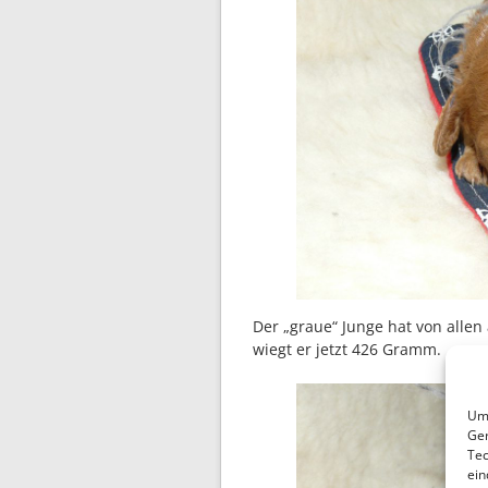
Der „graue“ Junge hat von all
wiegt er jetzt 426 Gramm.
Um 
Ger
Tec
ein