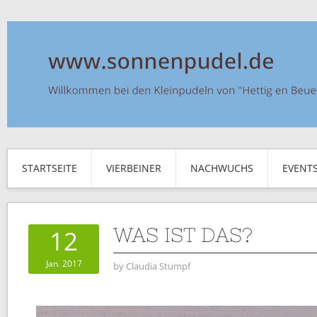
STARTSEITE
VIERBEINER
NACHWUCHS
EVENT
WAS IST DAS?
12
Jan. 2017
by
Claudia Stumpf