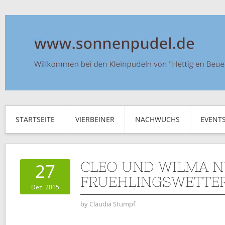
STARTSEITE
VIERBEINER
NACHWUCHS
EVENT
CLEO UND WILMA 
27
FRUEHLINGSWETTE
Dez. 2015
by
Claudia Stumpf