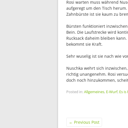
Rosi warten muss während Nusc
aufgeregt um den Tisch herum. A
Zahnbürste ist sie kaum zu bre
Bürsten funktioniert inzwische
Bein. Die Laufstrecke wird kont
Rucksack daheim bleiben kann. 
bekommt sie Kraft.
Sehr wuselig ist sie nach wie vo
Nuschka wehrt sich inzwischen,
richtig unangenehm. Rosi vers
doch noch hinzukommen, scheit
Posted in:
Allgemeines
,
E-Wurf
,
Es is
←
Previous Post