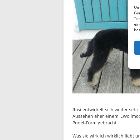
Um 
Ger
Tec
ein
bes
Rosi entwickelt sich weiter seh
Aussehen eher einem „Wollmops“
Pudel-Form gebracht.
Was sie wirklich wirklich liebt