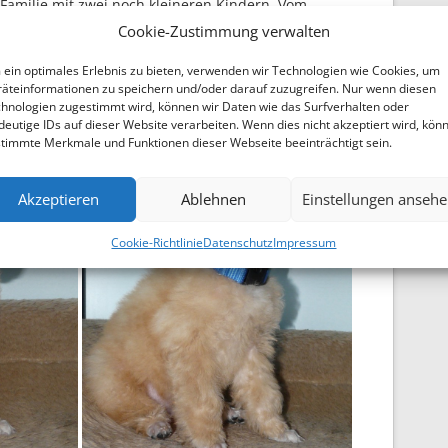
r Familie mit zwei noch kleineren Kindern. Vom
er ganz entzückend „Elbis“ gerufen, was sich aber
Cookie-Zustimmung verwalten
t in Baden Württemberg.
ein optimales Erlebnis zu bieten, verwenden wir Technologien wie Cookies, um
äteinformationen zu speichern und/oder darauf zuzugreifen. Nur wenn diesen
hnologien zugestimmt wird, können wir Daten wie das Surfverhalten oder
deutige IDs auf dieser Website verarbeiten. Wenn dies nicht akzeptiert wird, kön
timmte Merkmale und Funktionen dieser Webseite beeinträchtigt sein.
Akzeptieren
Ablehnen
Einstellungen anseh
Cookie-Richtlinie
Datenschutz
Impressum