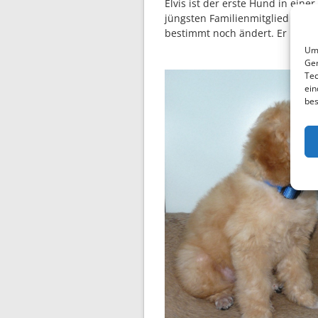
Elvis ist der erste Hund in eine
jüngsten Familienmitglied wird 
bestimmt noch ändert. Er bleib
Um 
Ger
Tec
ein
bes