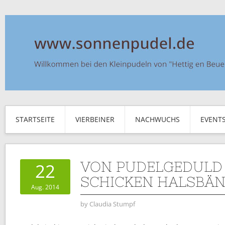
STARTSEITE
VIERBEINER
NACHWUCHS
EVENT
VON PUDELGEDULD
22
SCHICKEN HALSBÄ
Aug. 2014
by
Claudia Stumpf