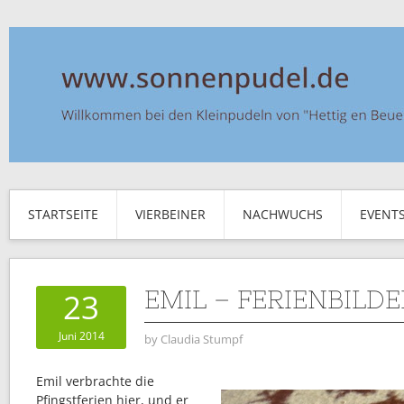
STARTSEITE
VIERBEINER
NACHWUCHS
EVENT
EMIL – FERIENBILDE
23
Juni 2014
by
Claudia Stumpf
Emil verbrachte die
Pfingstferien hier, und er