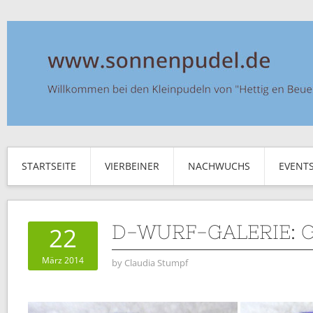
STARTSEITE
VIERBEINER
NACHWUCHS
EVENT
D-WURF-GALERIE: 
22
März 2014
by
Claudia Stumpf