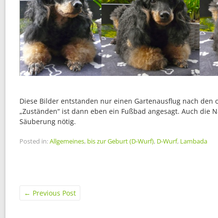
Diese Bilder entstanden nur einen Gartenausflug nach den 
„Zuständen“ ist dann eben ein Fußbad angesagt. Auch die N
Säuberung nötig.
Posted in:
Allgemeines
,
bis zur Geburt (D-Wurf)
,
D-Wurf
,
Lambada
←
Previous Post