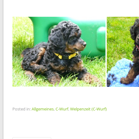
Posted in:
Allgemeines
,
C-Wurf
,
Welpenzeit (C-Wurf)