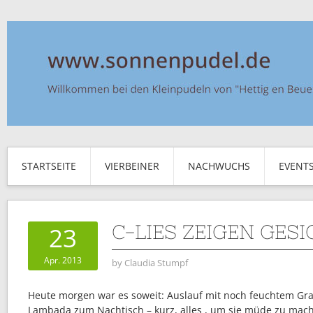
STARTSEITE
VIERBEINER
NACHWUCHS
EVENT
C-LIES ZEIGEN GES
23
Apr. 2013
by
Claudia Stumpf
Heute morgen war es soweit: Auslauf mit noch feuchtem Gras
Lambada zum Nachtisch – kurz, alles , um sie müde zu ma