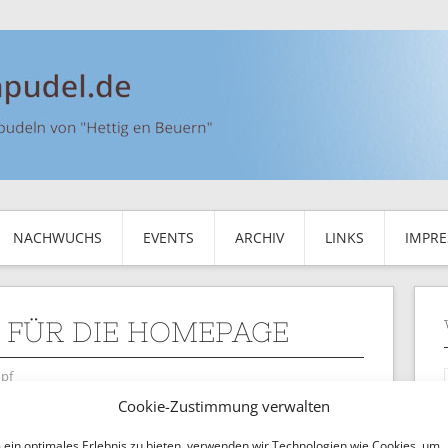
NACHWUCHS
EVENTS
ARCHIV
LINKS
IMPR
 FÜR DIE HOMEPAGE
pf
Cookie-Zustimmung verwalten
Es war anstrengend. Das Gras nass (also eine
ein optimales Erlebnis zu bieten, verwenden wir Technologien wie Cookies, um