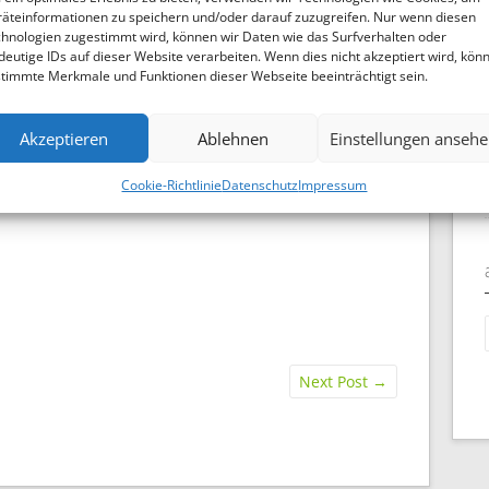
äteinformationen zu speichern und/oder darauf zuzugreifen. Nur wenn diesen
Decke für Lambada nötig), die beiden Kleinen
hnologien zugestimmt wird, können wir Daten wie das Surfverhalten oder
mit Hummeln im Hintern, und wenn sie mal
deutige IDs auf dieser Website verarbeiten. Wenn dies nicht akzeptiert wird, kön
still waren, hat jemand anders in die falsche
timmte Merkmale und Funktionen dieser Webseite beeinträchtigt sein.
Richtung geschaut……
Aber immerhin haben wir einige Bilder mit
Akzeptieren
Ablehnen
Einstellungen anseh
allen Fünfen und auch einige nette
Einzelaufnahmen.
Cookie-Richtlinie
Datenschutz
Impressum
a
Next Post
→