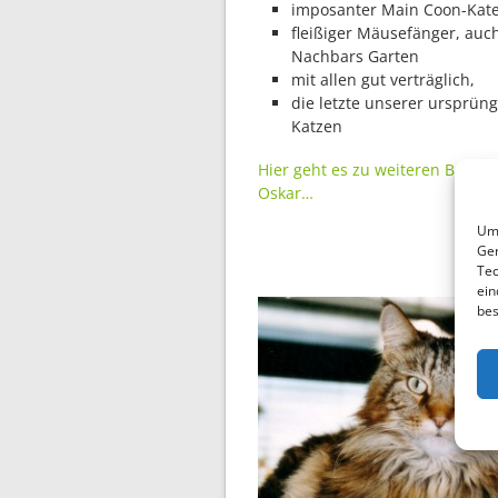
imposanter Main Coon-Kat
fleißiger Mäusefänger, auch
Nachbars Garten
mit allen gut verträglich,
die letzte unserer ursprüng
Katzen
Hier geht es zu weiteren Beiträ
Oskar…
Um 
Ger
Tec
ein
bes